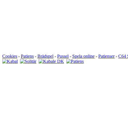
Cookies
-
Patiens
-
Brädspel
-
Pussel
-
Spela online
-
Patienser
-
C64 