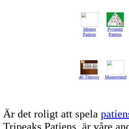
Idioten
Pyramid
Patiens
Patiens
40 Thieves
Mastermind
Är det roligt att spela
patien
Tripeaks Patiens, är våre an