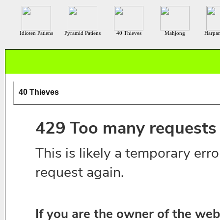
Idioten Patiens
Pyramid Patiens
40 Thieves
Mahjong
Harpan
40 Thieves