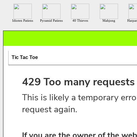
Idioten Patiens
Pyramid Patiens
40 Thieves
Mahjong
Harpan
Tic Tac Toe