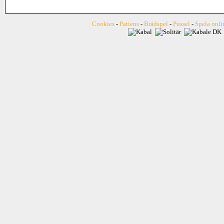
Cookies
-
Patiens
-
Brädspel
-
Pussel
-
Spela onli