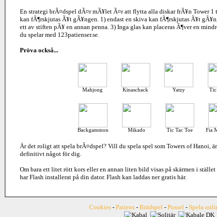
En strategi brÃ¤dspel dÃ¤r mÃ¥let Ã¤r att flytta alla diskar frÃ¥n Tower 1 
kan fÃ¶rskjutas Ã¥t gÃ¥ngen. 1) endast en skiva kan fÃ¶rskjutas Ã¥t gÃ¥n
ett av stiften pÃ¥ en annan penna. 3) Inga glas kan placeras Ã¶ver en mindr
du spelar med 123patienser.se.
Pröva också...
Mahjong
Kinaschack
Yatzy
Tic
Backgammon
Mikado
Tic Tac Toe
Fia 
Är det roligt att spela
brÃ¤dspel
? Vill du spela spel som Towers of Hanoi, ä
definitivt något för dig.
Om bara ett litet rött kors eller en annan liten bild visas på skärmen i ställ
har Flash installerat på din dator. Flash kan laddas ner gratis
här
.
Cookies
-
Patiens
-
Brädspel
-
Pussel
-
Spela onli